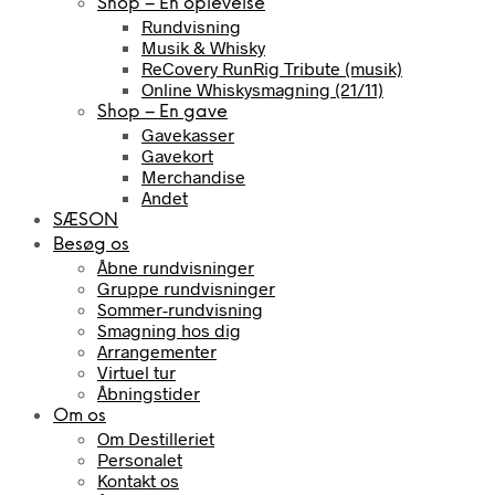
Shop – En oplevelse
Rundvisning
Musik & Whisky
ReCovery RunRig Tribute (musik)
Online Whiskysmagning (21/11)
Shop – En gave
Gavekasser
Gavekort
Merchandise
Andet
SÆSON
Besøg os
Åbne rundvisninger
Gruppe rundvisninger
Sommer-rundvisning
Smagning hos dig
Arrangementer
Virtuel tur
Åbningstider
Om os
Om Destilleriet
Personalet
Kontakt os