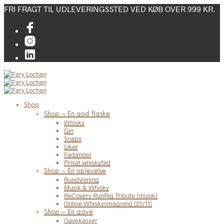
FRI FRAGT TIL UDLEVERINGSSTED VED KØB OVER 999 KR.
Shop
Shop – En god flaske
Whisky
Gin
Snaps
Likør
Fadandel
Privat whiskyfad
Shop – En oplevelse
Rundvisning
Musik & Whisky
ReCovery RunRig Tribute (musik)
Online Whiskysmagning (21/11)
Shop – En gave
Gavekasser