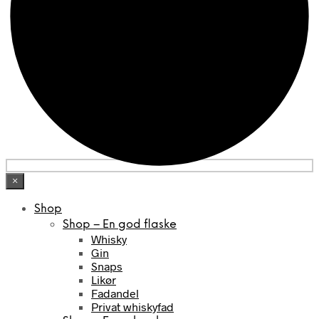
×
Shop
Shop – En god flaske
Whisky
Gin
Snaps
Likør
Fadandel
Privat whiskyfad