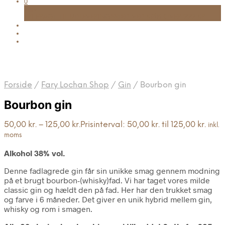
0
Kurv
FRI FRAGT TIL UDLEVERINGSSTED VED KØB OVER 999 KR.
Forside
/
Fary Lochan Shop
/
Gin
/
Bourbon gin
Bourbon gin
50,00
kr.
–
125,00
kr.
Prisinterval: 50,00 kr. til 125,00 kr.
inkl.
moms
Alkohol 38% vol.
Denne fadlagrede gin får sin unikke smag gennem modning
på et brugt bourbon-(whisky)fad. Vi har taget vores milde
classic gin og hældt den på fad. Her har den trukket smag
og farve i 6 måneder. Det giver en unik hybrid mellem gin,
whisky og rom i smagen.