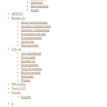
Gavekort
Merchandise
Andet
SÆSON
Besøg os
Åbne rundvisninger
Gruppe rundvisninger
Sommer-rundvisning
Smagning hos dig
Arrangementer
Virtuel tur
Åbningstider
Om os
Om Destilleriet
Personalet
Kontakt os
Åbningstider
Find forhandler
Bliv forhandler
Aktionær
Presse
Min konto
Tours 🇬🇧
Dansk
English
0