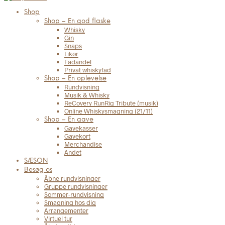
Shop
Shop – En god flaske
Whisky
Gin
Snaps
Likør
Fadandel
Privat whiskyfad
Shop – En oplevelse
Rundvisning
Musik & Whisky
ReCovery RunRig Tribute (musik)
Online Whiskysmagning (21/11)
Shop – En gave
Gavekasser
Gavekort
Merchandise
Andet
SÆSON
Besøg os
Åbne rundvisninger
Gruppe rundvisninger
Sommer-rundvisning
Smagning hos dig
Arrangementer
Virtuel tur