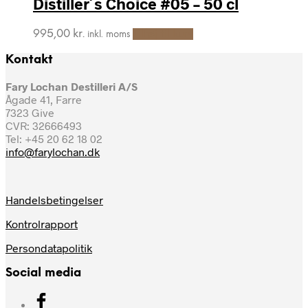
Distiller´s Choice #05 – 50 cl
varesiden
995,00
kr.
Tilføj til kurv
inkl. moms
Kontakt
Fary Lochan Destilleri A/S
Ågade 41, Farre
7323 Give
CVR: 32666493
Tel: +45 20 62 18 02
info@farylochan.dk
Handelsbetingelser
Kontrolrapport
Persondatapolitik
Social media