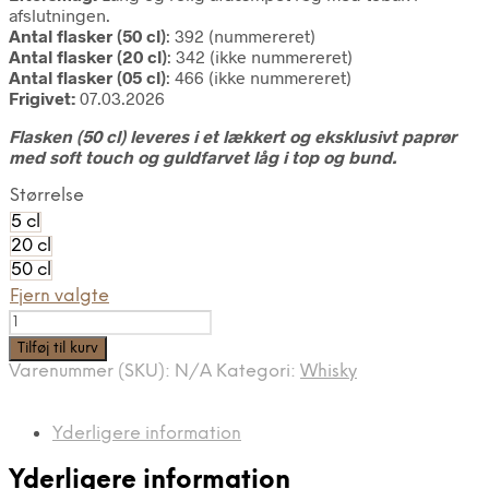
afslutningen.
Antal flasker (50 cl)
: 392 (nummereret)
Antal flasker (20 cl)
: 342 (ikke nummereret)
Antal flasker (05 cl)
: 466 (ikke nummereret)
Frigivet:
07.03.2026
Flasken (50 cl) leveres i et lækkert og eksklusivt paprør
med soft touch og guldfarvet låg i top og bund.
Størrelse
5 cl
20 cl
50 cl
Fjern valgte
Port
&
Tilføj til kurv
Peat
Varenummer (SKU):
N/A
Kategori:
Whisky
#02
antal
Yderligere information
Yderligere information