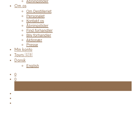
Åbningstider
Om os
Om Destilleriet
Personalet
Kontakt os
Åbningstider
Find forhandler
Bliv forhandler
Aktionær
Presse
Min konto
Tours 🇬🇧
Dansk
English
0
0
Kurv
FRI FRAGT TIL UDLEVERINGSSTED VED KØB OVER 999 KR.