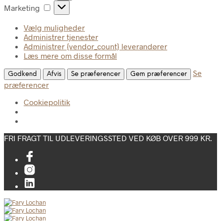
Marketing
Marketing
Vælg muligheder
Administrer tjenester
Administrer {vendor_count} leverandører
Læs mere om disse formål
Se
Godkend
Afvis
Se præferencer
Gem præferencer
præferencer
Cookiepolitik
FRI FRAGT TIL UDLEVERINGSSTED VED KØB OVER 999 KR.