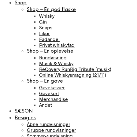
Shop
Shop – En god flaske
Whisky
Gin
Snaps
Likør
Fadandel
Privat whiskyfad
Shop – En oplevelse
Rundvisning
Musik & Whisky
ReCovery RunRig Tribute (musik)
Online Whiskysmagning (21/11)
Shop – En gave
Gavekasser
Gavekort
Merchandise
Andet
SÆSON
Besøg os
Åbne rundvisninger
Gruppe rundvisninger
Sommer-rundvisning