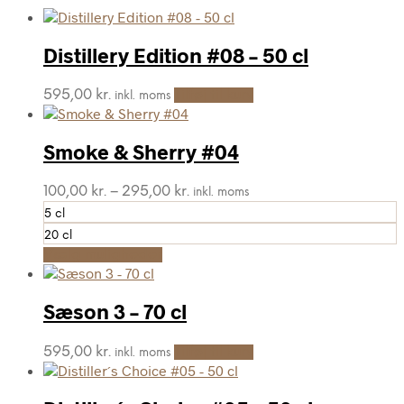
Distillery Edition #08 – 50 cl
595,00
kr.
Tilføj til kurv
inkl. moms
Smoke & Sherry #04
Prisinterval:
100,00
kr.
–
295,00
kr.
inkl. moms
100,00 kr.
5 cl
til
20 cl
295,00 kr.
Dette
Vælg muligheder
vare
har
flere
Sæson 3 – 70 cl
varianter.
Mulighederne
595,00
kr.
Tilføj til kurv
inkl. moms
kan
vælges
på