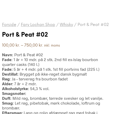
Forside
/
Fary Lochan Shop
/
Whisky
/
Port & Peat #02
Port & Peat #02
Prisinterval:
100,00
kr.
–
750,00
kr.
inkl. moms
100,00 kr.
Navn
: Port & Peat #02
til
Fade
: 1 år + 10 mdr. på 2 stk. 2nd fill ex-Islay bourbon
750,00 kr.
quarter casks (140 l.)
Fade:
5 år + 4 mdr. på 1 stk. 1st fill portvins fad (225 l.)
Destillat
: Brygget på ikke-røget dansk bygmalt
Røg
: Ja – tørverøg fra bourbon fadet
Alder
: 7 år + 2 mdr.
Alkoholstyrke
: 54,3 % vol.
Smagsnoter:
Duft
: Mild røg, brombær, tørrede svesker og let vanilje.
Smag
: Let røg, pibetobak, mørk chokolade, loftrum og
brombær.
Eftersmag:
Lang og rolig afdæmpet røg med tobak i