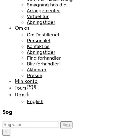
Smagning hos dig
Arrangementer
Virtuel tur
Åbningstider
Om os
Om Destilleriet
Personalet
Kontakt os
Åbningstider
Find forhandler
Bliv forhandler
Aktionær
Presse
Min konto
Tours 🇬🇧
Dansk
English
Søg
Søg
Søg
efter:
×