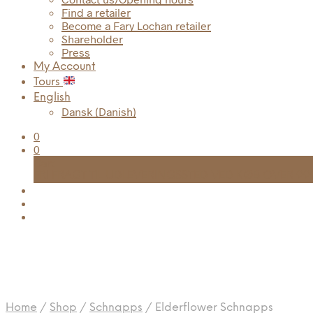
Find a retailer
Become a Fary Lochan retailer
Shareholder
Press
My Account
Tours
English
Dansk
(
Danish
)
0
0
Cart
FRI FRAGT TIL UDLEVERINGSSTED VED KØB OVER 999
Home
/
Shop
/
Schnapps
/
Elderflower Schnapps