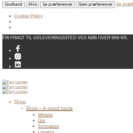
Se præf
Godkend
Afvis
Se præferencer
Gem præferencer
Cookie Policy
FRI FRAGT TIL UDLEVERINGSSTED VED KØB OVER 999 KR.
Shop
Shop – A good taste
Whisky
Gin
Schnapps
Liqueur