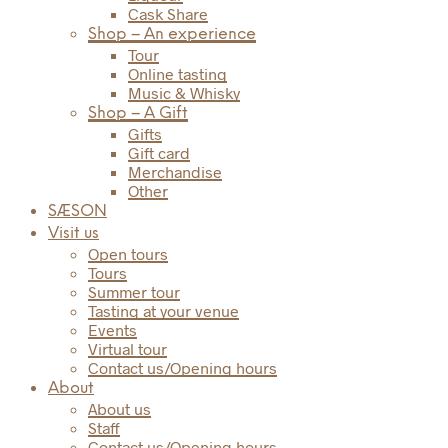
Cask Share
Shop – An experience
Tour
Online tasting
Music & Whisky
Shop – A Gift
Gifts
Gift card
Merchandise
Other
SÆSON
Visit us
Open tours
Tours
Summer tour
Tasting at your venue
Events
Virtual tour
Contact us/Opening hours
About
About us
Staff
Contact us/Opening hours