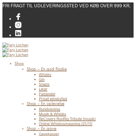
FRI FRAGT TIL UDLEVERINGSSTED VED KØB OVER 999 KR.
Shop
Shop – En god flaske
Whisky
Gin
Snaps
Likør
Fadandel
Privat whiskyfad
Shop – En oplevelse
Rundvisning
Musik & Whisky
ReCovery RunRig Tribute (musik)
Online Whiskysmagning (21/11)
Shop – En gave
Gavekasser