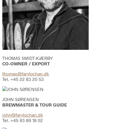
THOMAS SMIDT-KJÆRBY
CO-OWNER / EXPORT
thomas@farylochan.dk
Tel. +45 22 83 20 53
JOHN SØRENSEN
BREWMASTER & TOUR GUIDE
john@farylochan.dk
Tel. +45 93 89 18 02