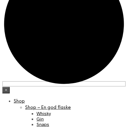
×
Shop
Shop – En god flaske
Whisky
Gin
Snaps