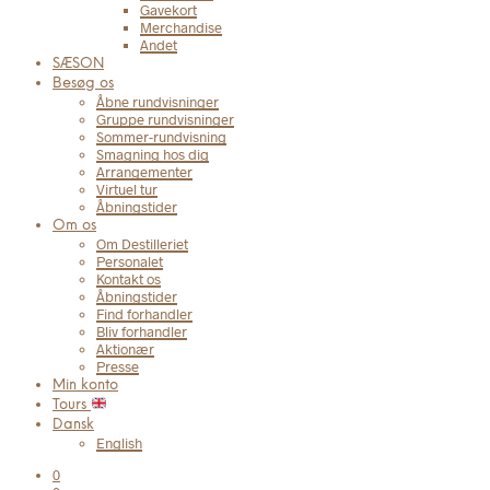
Gavekort
Merchandise
Andet
SÆSON
Besøg os
Åbne rundvisninger
Gruppe rundvisninger
Sommer-rundvisning
Smagning hos dig
Arrangementer
Virtuel tur
Åbningstider
Om os
Om Destilleriet
Personalet
Kontakt os
Åbningstider
Find forhandler
Bliv forhandler
Aktionær
Presse
Min konto
Tours
Dansk
English
0