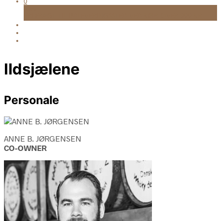
0
Kurv
FRI FRAGT TIL UDLEVERINGSSTED VED KØB OVER 999 KR.
Ildsjælene
Personale
ANNE B. JØRGENSEN
CO-OWNER