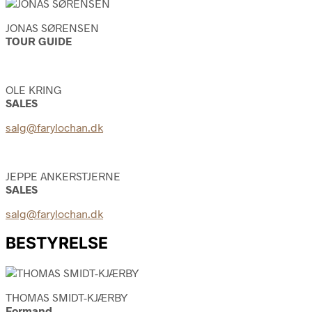
JONAS SØRENSEN
TOUR GUIDE
OLE KRING
SALES
salg@farylochan.dk
JEPPE ANKERSTJERNE
SALES
salg@farylochan.dk
BESTYRELSE
THOMAS SMIDT-KJÆRBY
Formand