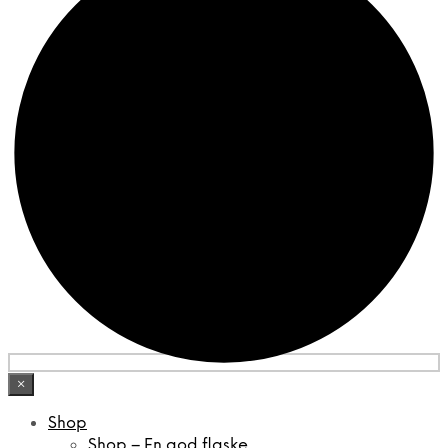
×
Shop
Shop – En god flaske