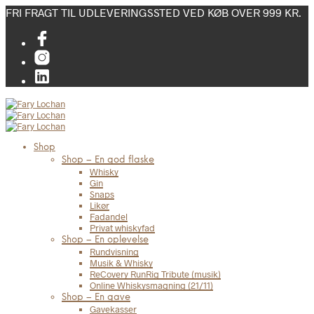
FRI FRAGT TIL UDLEVERINGSSTED VED KØB OVER 999 KR.
Shop
Shop – En god flaske
Whisky
Gin
Snaps
Likør
Fadandel
Privat whiskyfad
Shop – En oplevelse
Rundvisning
Musik & Whisky
ReCovery RunRig Tribute (musik)
Online Whiskysmagning (21/11)
Shop – En gave
Gavekasser