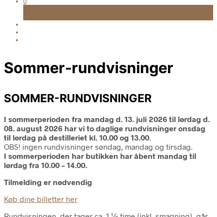
0
Kurv
FRI FRAGT TIL UDLEVERINGSSTED VED KØB OVER 999 KR.
Sommer-rundvisninger
SOMMER-RUNDVISNINGER
I sommerperioden fra mandag d. 13. juli 2026 til lørdag d.
08. august 2026 har vi
to daglige rundvisninger onsdag
til lørdag på destilleriet kl. 10.00 og 13.00
.
OBS! ingen rundvisninger søndag, mandag og tirsdag.
I sommerperioden har butikken har åbent mandag til
lørdag fra 10.00 – 14.00.
Tilmelding er nødvendig
Køb dine billetter her
Rundvisningen, der tager ca. 1 ½ time (inkl. smagning), går