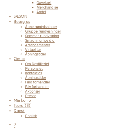
Gavekort
Merchandise
Andet
SÆSON
Besøg os
Åbne rundvisninger
Gruppe rundvisninger
Sommer-rundvisning
Smagning hos dig
Arrangementer
Virtuel tur
Åbningstider
Om os
Om Destilleriet
Personalet
Kontakt os
Åbningstider
Find forhandler
Bliv forhandler
Aktionær
Presse
Min konto
Tours 🇬🇧
Dansk
English
0