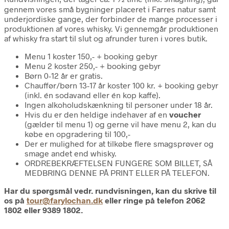
gennem vores små bygninger placeret i Farres natur samt
underjordiske gange, der forbinder de mange processer i
produktionen af vores whisky. Vi gennemgår produktionen
af whisky fra start til slut og afrunder turen i vores butik.
Menu 1 koster 150,- + booking gebyr
Menu 2 koster 250,- + booking gebyr
Børn 0-12 år er gratis.
Chauffør/børn 13-17 år koster 100 kr. + booking gebyr
(inkl. én sodavand eller én kop kaffe).
Ingen alkoholudskænkning til personer under 18 år.
Hvis du er den heldige indehaver af en
voucher
(gælder til menu 1) og gerne vil have menu 2, kan du
købe en opgradering til 100,-
Der er mulighed for at tilkøbe flere smagsprøver og
smage andet end whisky.
ORDREBEKRÆFTELSEN FUNGERE SOM BILLET, SÅ
MEDBRING DENNE PÅ PRINT ELLER PÅ TELEFON.
Har du spørgsmål vedr. rundvisningen, kan du skrive til
os på
tour@farylochan.dk
eller ringe på telefon 2062
1802 eller 9389 1802.