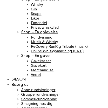
Whisky
Gin
Snaps
Likør
Fadandel
Privat whiskyfad
Shop – En oplevelse
Rundvisning
Musik & Whisky
ReCovery RunRig Tribute (musik)
Online Whiskysmagning (21/11)
Shop – En gave
Gavekasser
Gavekort
Merchandise
Andet
SÆSON
Besøg os
Åbne rundvisninger
Gruppe rundvisninger
Sommer-rundvisning
Smagning hos dig
Arrangementer