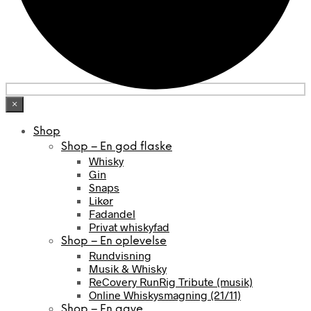
×
Shop
Shop – En god flaske
Whisky
Gin
Snaps
Likør
Fadandel
Privat whiskyfad
Shop – En oplevelse
Rundvisning
Musik & Whisky
ReCovery RunRig Tribute (musik)
Online Whiskysmagning (21/11)
Shop – En gave