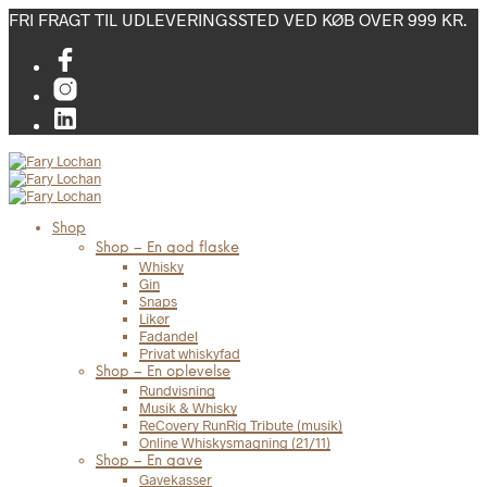
FRI FRAGT TIL UDLEVERINGSSTED VED KØB OVER 999 KR.
Shop
Shop – En god flaske
Whisky
Gin
Snaps
Likør
Fadandel
Privat whiskyfad
Shop – En oplevelse
Rundvisning
Musik & Whisky
ReCovery RunRig Tribute (musik)
Online Whiskysmagning (21/11)
Shop – En gave
Gavekasser