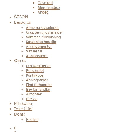
Gavekort
Merchandise
Andet
SÆSON
Besøg os
Åbne rundvisninger
Gruppe rundvisninger
Sommer-rundvisning
Smagning hos dig
Arrangementer
Virtuel tur
Åbningstider
Om os
Om Destilleriet
Personalet
Kontakt os
Åbningstider
Find forhandler
Bliv forhandler
Aktionær
Presse
Min konto
Tours 🇬🇧
Dansk
English
0