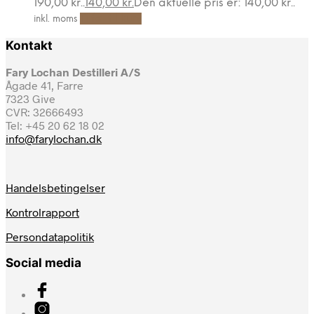
190,00 kr..
140,00
kr.
Den aktuelle pris er: 140,00 kr..
Tilføj til kurv
inkl. moms
Kontakt
Fary Lochan Destilleri A/S
Ågade 41, Farre
7323 Give
CVR: 32666493
Tel: +45 20 62 18 02
info@farylochan.dk
Handelsbetingelser
Kontrolrapport
Persondatapolitik
Social media