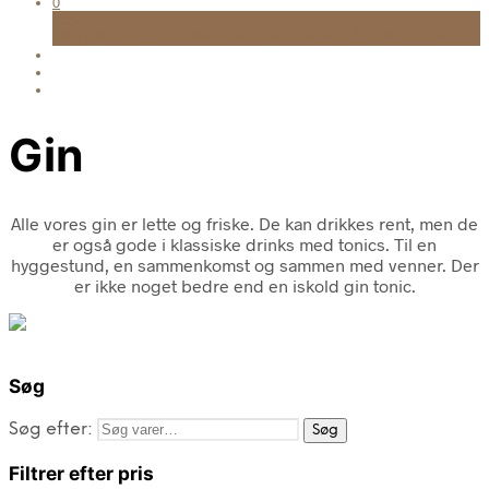
0
Kurv
FRI FRAGT TIL UDLEVERINGSSTED VED KØB OVER 999 KR.
Gin
Alle vores gin er lette og friske. De kan drikkes rent, men de
er også gode i klassiske drinks med tonics. Til en
hyggestund, en sammenkomst og sammen med venner. Der
er ikke noget bedre end en iskold gin tonic.
Søg
Søg efter:
Søg
Filtrer efter pris