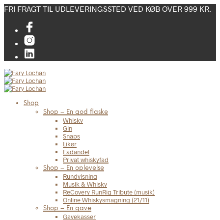
FRI FRAGT TIL UDLEVERINGSSTED VED KØB OVER 999 KR.
Shop
Shop – En god flaske
Whisky
Gin
Snaps
Likør
Fadandel
Privat whiskyfad
Shop – En oplevelse
Rundvisning
Musik & Whisky
ReCovery RunRig Tribute (musik)
Online Whiskysmagning (21/11)
Shop – En gave
Gavekasser