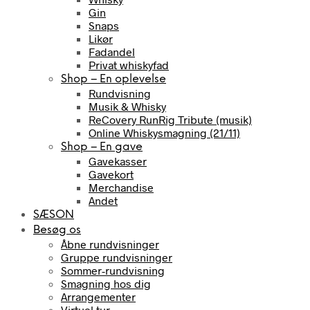
Gin
Snaps
Likør
Fadandel
Privat whiskyfad
Shop – En oplevelse
Rundvisning
Musik & Whisky
ReCovery RunRig Tribute (musik)
Online Whiskysmagning (21/11)
Shop – En gave
Gavekasser
Gavekort
Merchandise
Andet
SÆSON
Besøg os
Åbne rundvisninger
Gruppe rundvisninger
Sommer-rundvisning
Smagning hos dig
Arrangementer
Virtuel tur