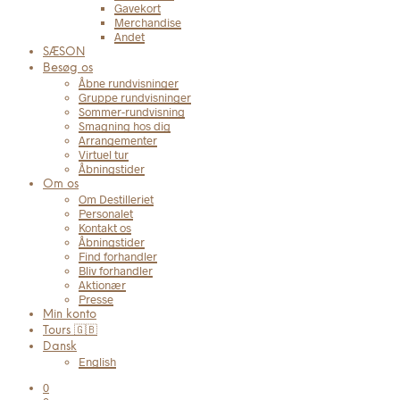
Gavekort
Merchandise
Andet
SÆSON
Besøg os
Åbne rundvisninger
Gruppe rundvisninger
Sommer-rundvisning
Smagning hos dig
Arrangementer
Virtuel tur
Åbningstider
Om os
Om Destilleriet
Personalet
Kontakt os
Åbningstider
Find forhandler
Bliv forhandler
Aktionær
Presse
Min konto
Tours 🇬🇧
Dansk
English
0