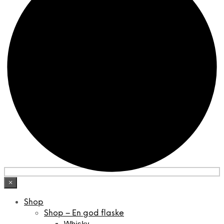
×
Shop
Shop – En god flaske
Whisky