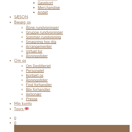
Gavekort
Merchandise
Andet
SÆSON
Besøg os
Åbne rundvisninger
Gruppe rundvisninger
Sommer-rundvisning
Smagning hos dig
Arrangementer
Virtuel tur
Åbningstider
Om os
Om Destilleriet
Personalet
Kontakt os
Åbningstider
Find forhandler
Bliv forhandler
Aktionær
Presse
Min konto
Tours
0
0
Kurv
FRI FRAGT TIL UDLEVERINGSSTED VED KØB OVER 999 KR.