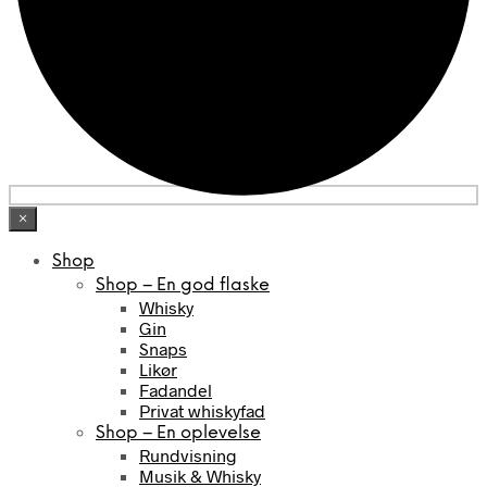
×
Shop
Shop – En god flaske
Whisky
Gin
Snaps
Likør
Fadandel
Privat whiskyfad
Shop – En oplevelse
Rundvisning
Musik & Whisky