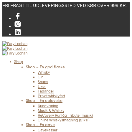
FRI FRAGT TIL UDLEVERINGSSTED VED KØB OVER 999 KR.
Shop
Shop – En god flaske
Whisky
Gin
Snaps
Likør
Fadandel
Privat whiskyfad
Shop – En oplevelse
Rundvisning
Musik & Whisky
ReCovery RunRig Tribute (musik)
Online Whiskysmagning (21/11)
Shop – En gave
Gavekasser