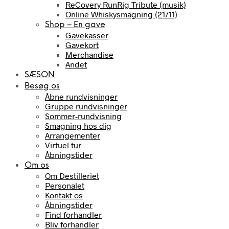
ReCovery RunRig Tribute (musik)
Online Whiskysmagning (21/11)
Shop – En gave
Gavekasser
Gavekort
Merchandise
Andet
SÆSON
Besøg os
Åbne rundvisninger
Gruppe rundvisninger
Sommer-rundvisning
Smagning hos dig
Arrangementer
Virtuel tur
Åbningstider
Om os
Om Destilleriet
Personalet
Kontakt os
Åbningstider
Find forhandler
Bliv forhandler