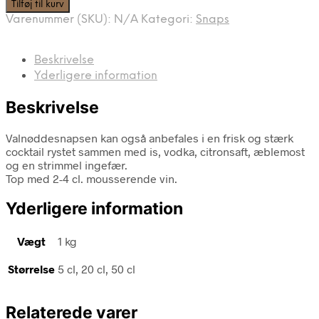
Tilføj til kurv
Varenummer (SKU):
N/A
Kategori:
Snaps
Beskrivelse
Yderligere information
Beskrivelse
Valnøddesnapsen kan også anbefales i en frisk og stærk
cocktail rystet sammen med is, vodka, citronsaft, æblemost
og en strimmel ingefær.
Top med 2-4 cl. mousserende vin.
Yderligere information
Vægt
1 kg
Størrelse
5 cl, 20 cl, 50 cl
Relaterede varer