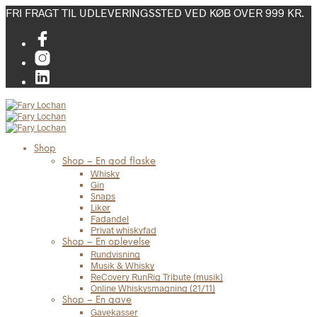
FRI FRAGT TIL UDLEVERINGSSTED VED KØB OVER 999 KR.
Shop
Shop – En god flaske
Whisky
Gin
Snaps
Likør
Fadandel
Privat whiskyfad
Shop – En oplevelse
Rundvisning
Musik & Whisky
ReCovery RunRig Tribute (musik)
Online Whiskysmagning (21/11)
Shop – En gave
Gavekasser