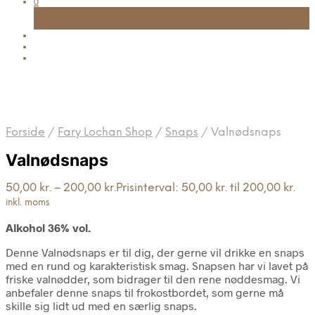
0
Kurv
FRI FRAGT TIL UDLEVERINGSSTED VED KØB OVER 999 KR.
Forside
/
Fary Lochan Shop
/
Snaps
/
Valnødsnaps
Valnødsnaps
50,00
kr.
–
200,00
kr.
Prisinterval: 50,00 kr. til 200,00 kr.
inkl. moms
Alkohol 36% vol.
Denne Valnødsnaps er til dig, der gerne vil drikke en snaps
med en rund og karakteristisk smag. Snapsen har vi lavet på
friske valnødder, som bidrager til den rene nøddesmag. Vi
anbefaler denne snaps til frokostbordet, som gerne må
skille sig lidt ud med en særlig snaps.