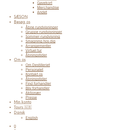
Gavekort
Merchandise
Andet
SÆSON
Besøg os
Åbne rundvisninger
Gruppe rundvisninger
Sommer-rundvisning
Smagning hos dig
Arrangementer
Virtuel tur
Åbningstider
Om os
Om Destilleriet
Personalet
Kontakt os
Åbningstider
Find forhandler
Bliv forhandler
Aktionær
Presse
Min konto
Tours 🇬🇧
Dansk
English
0