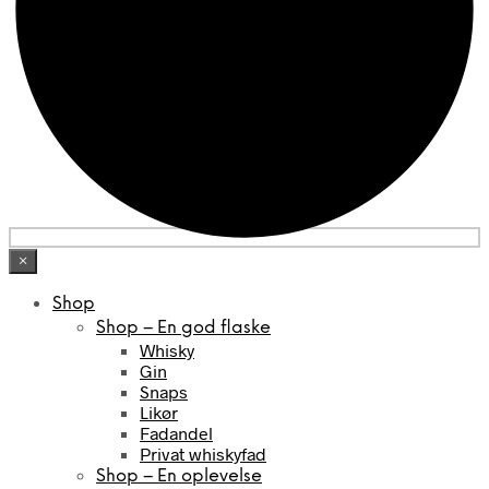
×
Shop
Shop – En god flaske
Whisky
Gin
Snaps
Likør
Fadandel
Privat whiskyfad
Shop – En oplevelse