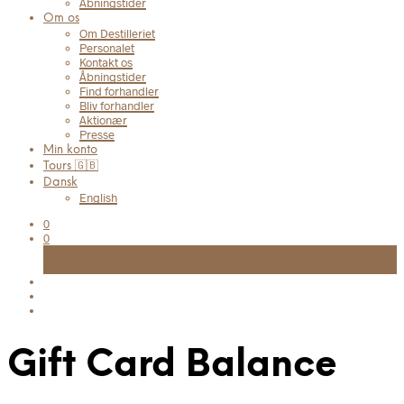
Åbningstider
Om os
Om Destilleriet
Personalet
Kontakt os
Åbningstider
Find forhandler
Bliv forhandler
Aktionær
Presse
Min konto
Tours 🇬🇧
Dansk
English
0
0
Kurv
FRI FRAGT TIL UDLEVERINGSSTED VED KØB OVER 999 KR.
Gift Card Balance