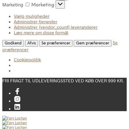
Marketing
Marketing
Vælg muligheder
Administrer tjenester
Administrer {vendor_count} leverandører
Læs mere om disse formål
Se
Godkend
Afvis
Se præferencer
Gem præferencer
præferencer
Cookiepolitik
FRI FRAGT TIL UDLEVERINGSSTED VED KØB OVER 999 KR.