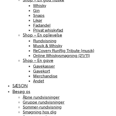
Shop – En god flaske
Whisky
Gin
Snaps
Likør
Fadandel
Privat whiskyfad
Shop – En oplevelse
Rundvisning
Musik & Whisky
ReCovery RunRig Tribute (musik)
Online Whiskysmagning (21/11)
Shop – En gave
Gavekasser
Gavekort
Merchandise
Andet
SÆSON
Besøg os
Åbne rundvisninger
Gruppe rundvisninger
Sommer-rundvisning
Smagning hos dig