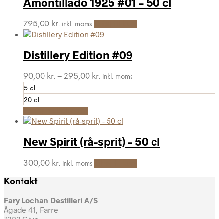
Amontillado 1925 #01 – 50 cl
795,00
kr.
Tilføj til kurv
inkl. moms
Distillery Edition #09
Prisinterval:
90,00
kr.
–
295,00
kr.
inkl. moms
90,00 kr.
5 cl
til
20 cl
295,00 kr.
Dette
Vælg muligheder
vare
har
flere
New Spirit (rå-sprit) – 50 cl
varianter.
Mulighederne
300,00
kr.
Tilføj til kurv
inkl. moms
kan
vælges
Kontakt
på
varesiden
Fary Lochan Destilleri A/S
Ågade 41, Farre
7323 Give