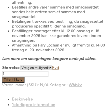
afhentning.
Bestilles andre varer sammen med smagesættet,
sendes hele ordren samlet sammen med
smagesættet.
Betalingen trækkes ved bestilling, da smagesættet
produceres specifikt til denne smagning.
Bestillinger modtaget efter kl. 12.00 onsdag d. 18.
november 2026 kan ikke garanteres leveret inden
smagningen.
Afhentning på Fary Lochan er muligt frem til kl. 14.00
fredag d. 20. november 2026.
Læs mere om smagningen længere nede på siden.
Størrelse
Ryd
Smagesæt
til
Tilføj til kurv
online
Varenummer (SKU):
N/A
Kategori:
Whisky
whiskysmagning
d.
21.11.2026
Beskrivelse
antal
Yderligere information