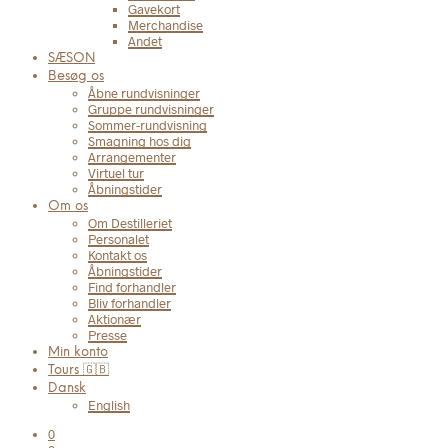
Gavekort
Merchandise
Andet
SÆSON
Besøg os
Åbne rundvisninger
Gruppe rundvisninger
Sommer-rundvisning
Smagning hos dig
Arrangementer
Virtuel tur
Åbningstider
Om os
Om Destilleriet
Personalet
Kontakt os
Åbningstider
Find forhandler
Bliv forhandler
Aktionær
Presse
Min konto
Tours 🇬🇧
Dansk
English
0