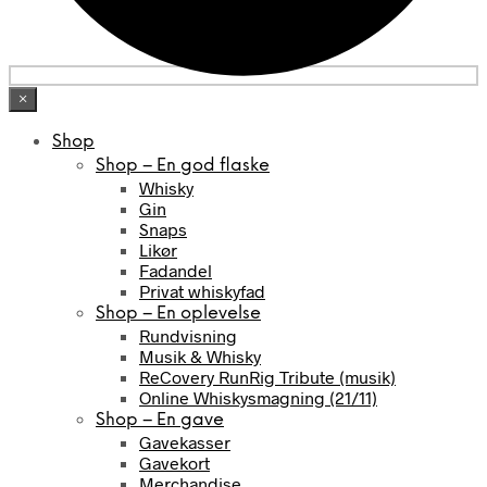
×
Shop
Shop – En god flaske
Whisky
Gin
Snaps
Likør
Fadandel
Privat whiskyfad
Shop – En oplevelse
Rundvisning
Musik & Whisky
ReCovery RunRig Tribute (musik)
Online Whiskysmagning (21/11)
Shop – En gave
Gavekasser
Gavekort
Merchandise