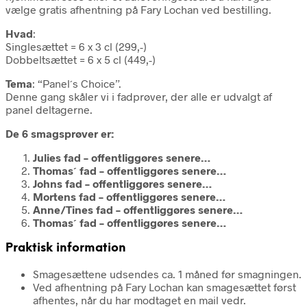
vælge gratis afhentning på Fary Lochan ved bestilling.
Hvad
:
Singlesættet = 6 x 3 cl (299,-)
Dobbeltsættet = 6 x 5 cl (449,-)
Tema
: “Panel´s Choice”.
Denne gang skåler vi i fadprøver, der alle er udvalgt af
panel deltagerne.
De 6 smagsprøver er:
Julies fad – offentliggøres senere…
Thomas´ fad – offentliggøres senere…
Johns fad – offentliggøres senere…
Mortens fad – offentliggøres senere…
Anne/Tines fad – offentliggøres senere…
Thomas´ fad – offentliggøres senere…
Praktisk information
Smagesættene udsendes ca. 1 måned før smagningen.
Ved afhentning på Fary Lochan kan smagesættet først
afhentes, når du har modtaget en mail vedr.