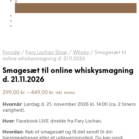
0
Kurv
FRI FRAGT TIL UDLEVERINGSSTED VED KØB OVER 999 KR.
Forside
/
Fary Lochan Shop
/
Whisky
/
Smagesæt til
online whiskysmagning d. 21.11.2026
Smagesæt til online whiskysmagning
d. 21.11.2026
Prisinterval:
299,00
kr.
–
449,00
kr.
inkl. moms
299,00 kr.
Hvornår
: Lørdag d. 21. november 2026 kl. 14:00 (ca. 2 timers
til
varighed).
449,00 kr.
Hvor
: Facebook LIVE direkte fra Fary Lochan.
Hvordan
: Køb et smagesæt og få det sendt til din
hjemmeadresse eller et udleveringssted. Du kan også