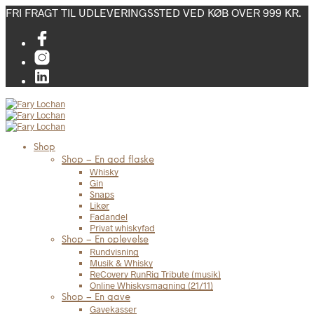
FRI FRAGT TIL UDLEVERINGSSTED VED KØB OVER 999 KR.
Shop
Shop – En god flaske
Whisky
Gin
Snaps
Likør
Fadandel
Privat whiskyfad
Shop – En oplevelse
Rundvisning
Musik & Whisky
ReCovery RunRig Tribute (musik)
Online Whiskysmagning (21/11)
Shop – En gave
Gavekasser