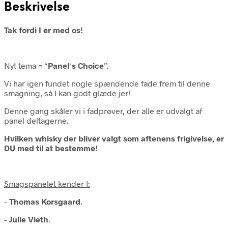
Beskrivelse
Tak fordi I er med os!
Nyt tema = “
Panel´s Choice
”.
Vi har igen fundet nogle spændende fade frem til denne
smagning, så I kan godt glæde jer!
Denne gang skåler vi i fadprøver, der alle er udvalgt af
panel deltagerne.
Hvilken whisky der bliver valgt som aftenens frigivelse, er
DU med til at bestemme!
Smagspanelet kender I:
–
Thomas Korsgaard
.
–
Julie Vieth
.