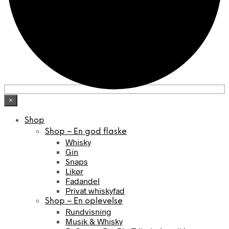
×
Shop
Shop – En god flaske
Whisky
Gin
Snaps
Likør
Fadandel
Privat whiskyfad
Shop – En oplevelse
Rundvisning
Musik & Whisky