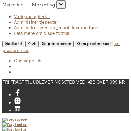
Marketing
Marketing
Vælg muligheder
Administrer tjenester
Administrer {vendor_count} leverandører
Læs mere om disse formål
Se
Godkend
Afvis
Se præferencer
Gem præferencer
præferencer
Cookiepolitik
FRI FRAGT TIL UDLEVERINGSSTED VED KØB OVER 999 KR.