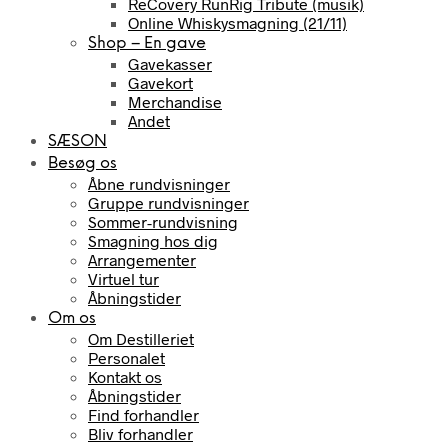
ReCovery RunRig Tribute (musik)
Online Whiskysmagning (21/11)
Shop – En gave
Gavekasser
Gavekort
Merchandise
Andet
SÆSON
Besøg os
Åbne rundvisninger
Gruppe rundvisninger
Sommer-rundvisning
Smagning hos dig
Arrangementer
Virtuel tur
Åbningstider
Om os
Om Destilleriet
Personalet
Kontakt os
Åbningstider
Find forhandler
Bliv forhandler