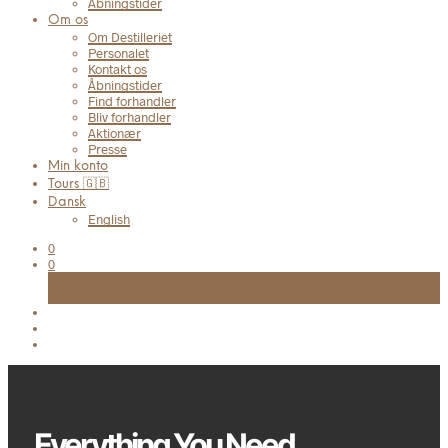
Åbningstider
Om os
Om Destilleriet
Personalet
Kontakt os
Åbningstider
Find forhandler
Bliv forhandler
Aktionær
Presse
Min konto
Tours 🇬🇧
Dansk
English
0
0
Kurv
FRI FRAGT TIL UDLEVERINGSSTED VED KØB OVER 999 KR.
Everything You Need