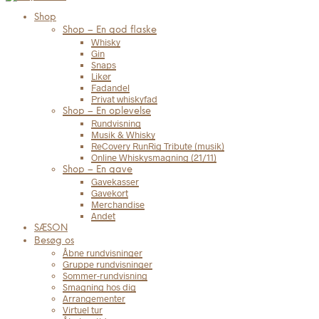
Shop
Shop – En god flaske
Whisky
Gin
Snaps
Likør
Fadandel
Privat whiskyfad
Shop – En oplevelse
Rundvisning
Musik & Whisky
ReCovery RunRig Tribute (musik)
Online Whiskysmagning (21/11)
Shop – En gave
Gavekasser
Gavekort
Merchandise
Andet
SÆSON
Besøg os
Åbne rundvisninger
Gruppe rundvisninger
Sommer-rundvisning
Smagning hos dig
Arrangementer
Virtuel tur