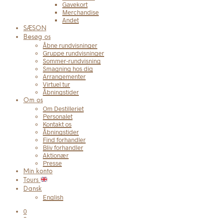
Gavekort
Merchandise
Andet
SÆSON
Besøg os
Åbne rundvisninger
Gruppe rundvisninger
Sommer-rundvisning
Smagning hos dig
Arrangementer
Virtuel tur
Åbningstider
Om os
Om Destilleriet
Personalet
Kontakt os
Åbningstider
Find forhandler
Bliv forhandler
Aktionær
Presse
Min konto
Tours
Dansk
English
0