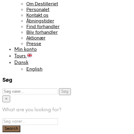
Om Destilleriet
Personalet
Kontakt os
Åbningstider
Find forhandler
Bliv forhandler
Aktionær
Presse
Min konto
Tours
Dansk
English
Søg
Søg
Søg
efter:
×
What are you looking for?