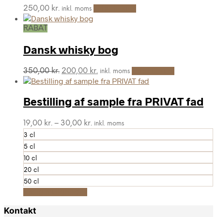
250,00
kr.
Tilføj til kurv
inkl. moms
RABAT
Dansk whisky bog
Den
Den
350,00
kr.
200,00
kr.
Tilføj til kurv
inkl. moms
oprindelige
aktuelle
pris
pris
var:
er:
Bestilling af sample fra PRIVAT fad
350,00 kr..
200,00 kr..
Prisinterval:
19,00
kr.
–
30,00
kr.
inkl. moms
19,00 kr.
3 cl
til
5 cl
30,00 kr.
10 cl
20 cl
50 cl
Dette
Vælg muligheder
vare
har
Kontakt