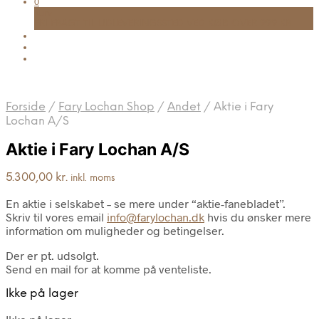
0
Kurv
FRI FRAGT TIL UDLEVERINGSSTED VED KØB OVER 999 KR.
Forside
/
Fary Lochan Shop
/
Andet
/
Aktie i Fary
Lochan A/S
Aktie i Fary Lochan A/S
5.300,00
kr.
inkl. moms
En aktie i selskabet – se mere under “aktie-fanebladet”.
Skriv til vores email
info@farylochan.dk
hvis du ønsker mere
information om muligheder og betingelser.
Der er pt. udsolgt.
Send en mail for at komme på venteliste.
Ikke på lager