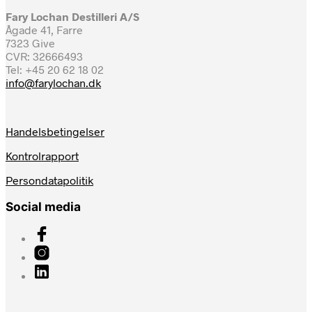
flere
varianter.
Fary Lochan Destilleri A/S
Mulighederne
Ågade 41, Farre
kan
7323 Give
vælges
CVR: 32666493
på
Tel: +45 20 62 18 02
varesiden
info@farylochan.dk
Handelsbetingelser
Kontrolrapport
Persondatapolitik
Social media