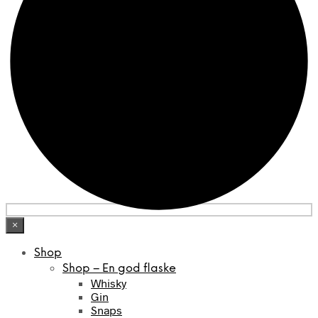
×
Shop
Shop – En god flaske
Whisky
Gin
Snaps