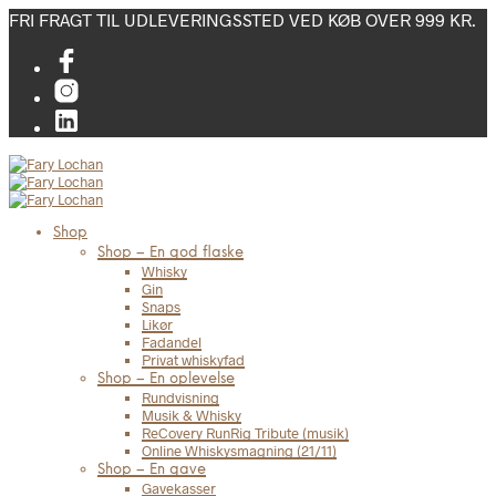
FRI FRAGT TIL UDLEVERINGSSTED VED KØB OVER 999 KR.
Shop
Shop – En god flaske
Whisky
Gin
Snaps
Likør
Fadandel
Privat whiskyfad
Shop – En oplevelse
Rundvisning
Musik & Whisky
ReCovery RunRig Tribute (musik)
Online Whiskysmagning (21/11)
Shop – En gave
Gavekasser