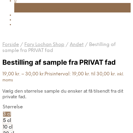
0
Kurv
FRI FRAGT TIL UDLEVERINGSSTED VED KØB OVER 999 KR.
Forside
/
Fary Lochan Shop
/
Andet
/
Bestilling af
sample fra PRIVAT fad
Bestilling af sample fra PRIVAT fad
19,00
kr.
–
30,00
kr.
Prisinterval: 19,00 kr. til 30,00 kr.
inkl.
moms
Vælg den størrelse sample du ønsker at få tilsendt fra dit
private fad.
Størrelse
3 cl
5 cl
10 cl