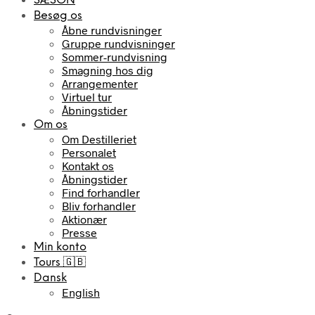
SÆSON
Besøg os
Åbne rundvisninger
Gruppe rundvisninger
Sommer-rundvisning
Smagning hos dig
Arrangementer
Virtuel tur
Åbningstider
Om os
Om Destilleriet
Personalet
Kontakt os
Åbningstider
Find forhandler
Bliv forhandler
Aktionær
Presse
Min konto
Tours 🇬🇧
Dansk
English