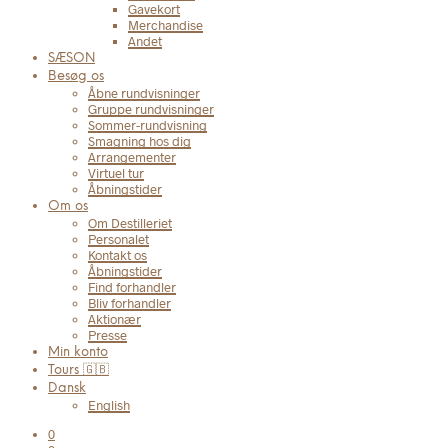
Gavekort
Merchandise
Andet
SÆSON
Besøg os
Åbne rundvisninger
Gruppe rundvisninger
Sommer-rundvisning
Smagning hos dig
Arrangementer
Virtuel tur
Åbningstider
Om os
Om Destilleriet
Personalet
Kontakt os
Åbningstider
Find forhandler
Bliv forhandler
Aktionær
Presse
Min konto
Tours 🇬🇧
Dansk
English
0