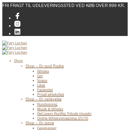
FRI FRAGT TIL UDLEVERINGSSTED VED KØB OVER 999 KR.
Shop
Shop – En god flaske
Whisky
Gin
Snaps
Likør
Fadandel
Privat whiskyfad
Shop – En oplevelse
Rundvisning
Musik & Whisky
ReCovery RunRig Tribute (musik)
Online Whiskysmagning (21/11)
Shop – En gave
Gavekasser