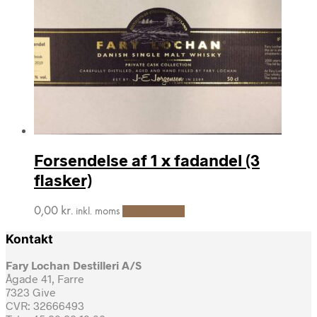
Forsendelse af 1 x fadandel (3
flasker)
0,00
kr.
Tilføj til kurv
inkl. moms
Kontakt
Fary Lochan Destilleri A/S
Ågade 41, Farre
7323 Give
CVR: 32666493