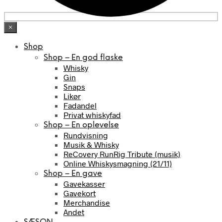
×
Shop
Shop – En god flaske
Whisky
Gin
Snaps
Likør
Fadandel
Privat whiskyfad
Shop – En oplevelse
Rundvisning
Musik & Whisky
ReCovery RunRig Tribute (musik)
Online Whiskysmagning (21/11)
Shop – En gave
Gavekasser
Gavekort
Merchandise
Andet