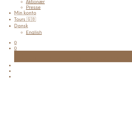
Aktionær
Presse
Min konto
Tours 🇬🇧
Dansk
English
0
0
Kurv
FRI FRAGT TIL UDLEVERINGSSTED VED KØB OVER 999