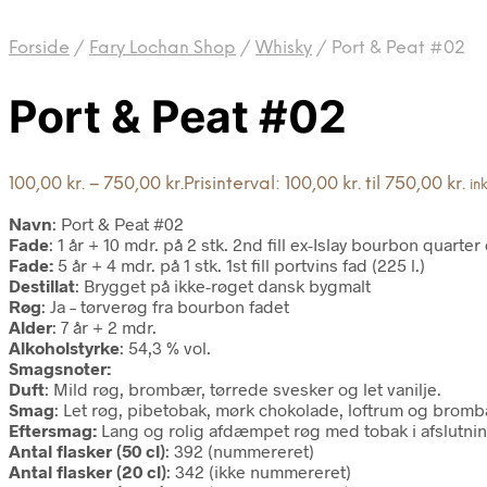
Forside
/
Fary Lochan Shop
/
Whisky
/
Port & Peat #02
Port & Peat #02
100,00
kr.
–
750,00
kr.
Prisinterval: 100,00 kr. til 750,00 kr.
in
Navn
: Port & Peat #02
Fade
: 1 år + 10 mdr. på 2 stk. 2nd fill ex-Islay bourbon quarter 
Fade:
5 år + 4 mdr. på 1 stk. 1st fill portvins fad (225 l.)
Destillat
: Brygget på ikke-røget dansk bygmalt
Røg
: Ja – tørverøg fra bourbon fadet
Alder
: 7 år + 2 mdr.
Alkoholstyrke
: 54,3 % vol.
Smagsnoter:
Duft
: Mild røg, brombær, tørrede svesker og let vanilje.
Smag
: Let røg, pibetobak, mørk chokolade, loftrum og bromb
Eftersmag:
Lang og rolig afdæmpet røg med tobak i afslutni
Antal flasker (50 cl)
: 392 (nummereret)
Antal flasker (20 cl)
: 342 (ikke nummereret)