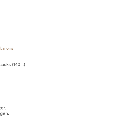
kl. moms
casks (140 l.)
ær.
ngen.