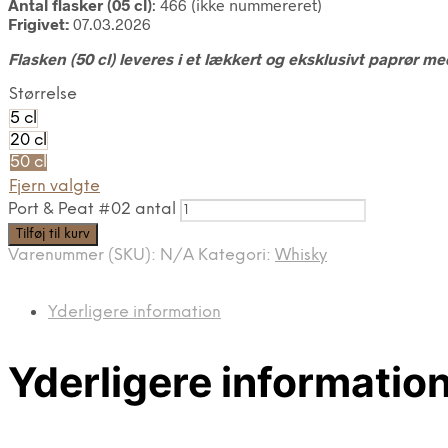
Antal flasker (05 cl)
: 466 (ikke nummereret)
Frigivet:
07.03.2026
Flasken (50 cl) leveres i et lækkert og eksklusivt paprør m
Størrelse
5 cl
20 cl
50 cl
Fjern valgte
Port & Peat #02 antal
Tilføj til kurv
Varenummer (SKU):
N/A
Kategori:
Whisky
Yderligere information
Yderligere informatio