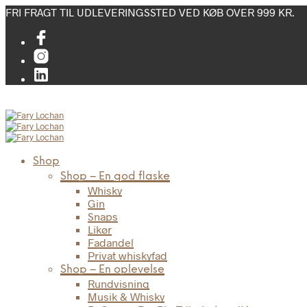
FRI FRAGT TIL UDLEVERINGSSTED VED KØB OVER 999 KR.
Shop
Shop – En god flaske
Whisky
Gin
Snaps
Likør
Fadandel
Privat whiskyfad
Shop – En oplevelse
Rundvisning
Musik & Whisky