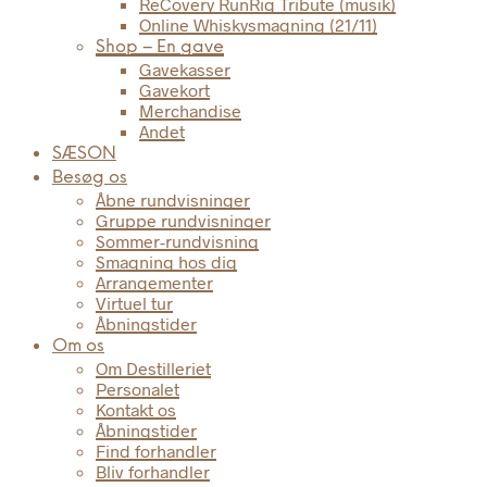
ReCovery RunRig Tribute (musik)
Online Whiskysmagning (21/11)
Shop – En gave
Gavekasser
Gavekort
Merchandise
Andet
SÆSON
Besøg os
Åbne rundvisninger
Gruppe rundvisninger
Sommer-rundvisning
Smagning hos dig
Arrangementer
Virtuel tur
Åbningstider
Om os
Om Destilleriet
Personalet
Kontakt os
Åbningstider
Find forhandler
Bliv forhandler