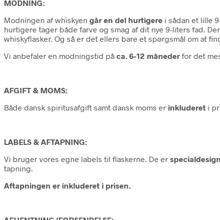
MODNING:
Modningen af whiskyen
går en del hurtigere
i sådan et lille
hurtigere tager både farve og smag af dit nye 9-liters fad. De
whiskyflasker. Og så er det ellers bare et spørgsmål om at fi
Vi anbefaler en modningstid på
ca. 6-12 måneder
for det mes
AFGIFT & MOMS:
Både dansk spiritusafgift samt dansk moms er
inkluderet
i pr
LABELS & AFTAPNING:
Vi bruger vores egne labels til flaskerne. De er
specialdesig
tapning.
Aftapningen er inkluderet i prisen.
AFHENTNING/FORSENDELSE: