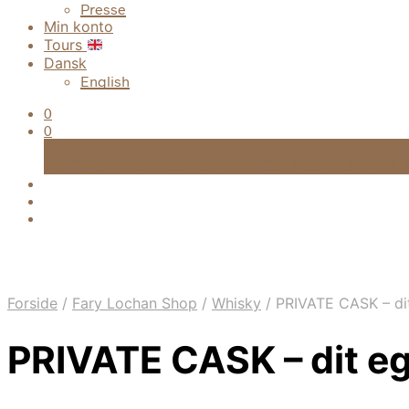
Presse
Min konto
Tours
Dansk
English
0
0
Kurv
FRI FRAGT TIL UDLEVERINGSSTED VED KØB OVER 9
Forside
/
Fary Lochan Shop
/
Whisky
/
PRIVATE CASK – dit
PRIVATE CASK – dit eg