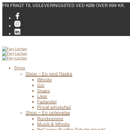
FRI FRAGT TIL UDLEVERINGSSTED VED KØB OVER 999 KR.
Shop
Shop – En god flaske
Whisky
Gin
Snaps
Likør
Fadandel
Privat whiskyfad
Shop – En oplevelse
Rundvisning
Musik & Whisky
ReCovery RunRig Tribute (musik)