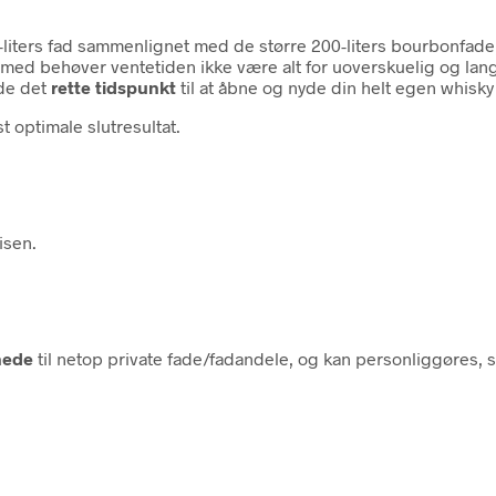
 9-liters fad sammenlignet med de større 200-liters bourbonfade
rmed behøver ventetiden ikke være alt for uoverskuelig og lang 
nde det
rette tidspunkt
til at åbne og nyde din helt egen whisky 
t optimale slutresultat.
isen.
nede
til netop private fade/fadandele, og kan personliggøres, så 