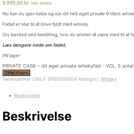
9.995,00
kr.
inkl. moms
Nu kan du igen købe og eje dit helt eget private 9 liters whis
Fadet er klar til at blive fyldt med whisky.
Giv besked ved bestilling, hvis du ønsker at være med til at f
Læs længere nede om fadet.
På lager
PRIVATE CASK – dit eget private whiskyfad - VOL. 5 antal
Tilføj til kurv
Varenummer (SKU):
B160000004
Kategori:
Whisky
Beskrivelse
Beskrivelse