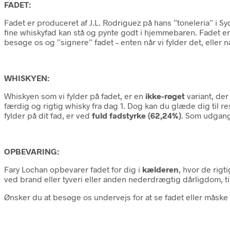
FADET:
Fadet er produceret af J.L. Rodriguez på hans ”toneleria” i S
fine whiskyfad kan stå og pynte godt i hjemmebaren. Fadet er 
besøge os og ”signere” fadet – enten når vi fylder det, eller
WHISKYEN:
Whiskyen som vi fylder på fadet, er en
ikke-røget
variant, der
færdig og rigtig whisky fra dag 1. Dog kan du glæde dig til 
fylder på dit fad, er ved
fuld fadstyrke (62,24%)
. Som udgang
OPBEVARING:
Fary Lochan opbevarer fadet for dig i
kælderen
, hvor de rig
ved brand eller tyveri eller anden nederdrægtig dårligdom, tilb
Ønsker du at besøge os undervejs for at se fadet eller måsk