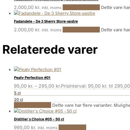
2.000,00
kr.
Vælg muligheder
Dette vare ha
inkl. moms
Fadandele – De 3 Sherry Store-søstre
2.000,00
kr.
Vælg muligheder
Dette vare ha
inkl. moms
Relaterede varer
Peaty Perfection #01
95,00
kr.
–
295,00
kr.
Prisinterval: 95,00 kr. til 295,00
5 cl
20 cl
Vælg muligheder
Dette vare har flere varianter. Muli
Distiller´s Choice #05 – 50 cl
995,00
kr.
Tilføj til kurv
inkl. moms