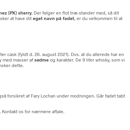
ez (PX) sherry
.
Der følger en flot træ-stander med, så dit
sker at have dit
eget navn på fadet
, er du velkommen til at
er cask (fyldt d. 26. august 2021). Dvs. at du allerede har en
sky med masser af
sødme
og karakter. De 9 liter whisky, som vi
nsker dette.
også forsikret af Fary Lochan under modningen. Går fadet tabt
 Kontakt os for nærmere aftale.