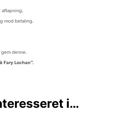
r aftapning.
og mod betaling.
så gem denne.
å Fary Lochan”.
teresseret i…