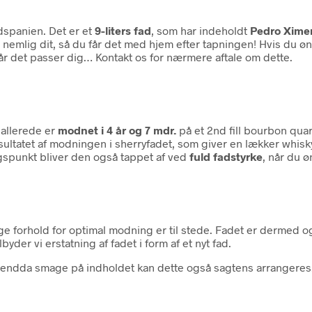
ydspanien. Det er et
9-liters fad
, som har indeholdt
Pedro Ximen
nemlig dit, så du får det med hjem efter tapningen! Hvis du øn
 når det passer dig… Kontakt os for nærmere aftale om dette.
 allerede er
modnet i 4 år og 7 mdr.
på et 2nd fill bourbon quart
resultatet af modningen i sherryfadet, som giver en lækker whi
spunkt bliver den også tappet af ved
fuld fadstyrke
, når du ø
tige forhold for optimal modning er til stede. Fadet er dermed 
yder vi erstatning af fadet i form af et nyt fad.
e endda smage på indholdet kan dette også sagtens arrangeres.