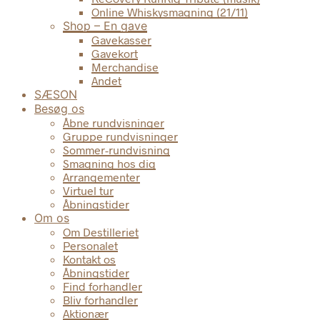
Online Whiskysmagning (21/11)
Shop – En gave
Gavekasser
Gavekort
Merchandise
Andet
SÆSON
Besøg os
Åbne rundvisninger
Gruppe rundvisninger
Sommer-rundvisning
Smagning hos dig
Arrangementer
Virtuel tur
Åbningstider
Om os
Om Destilleriet
Personalet
Kontakt os
Åbningstider
Find forhandler
Bliv forhandler
Aktionær